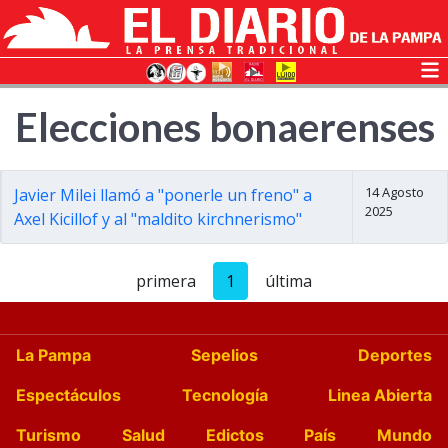
Elecciones bonaerenses
14 Agosto
Javier Milei llamó a "ponerle un freno" a
2025
Axel Kicillof y al "maldito kirchnerismo"
primera
1
última
La Pampa
Sepelios
Deportes
Espectáculos
Tecnología
Linea Abierta
Turismo
Salud
Edictos
País
Mundo