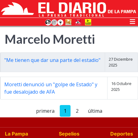
Marcelo Moretti
27 Diciembre
"Me tienen que dar una parte del estadio"
2025
16 Octubre
Moretti denunció un "golpe de Estado" y
2025
fue desalojado de AFA
primera
1
2
última
La Pampa
Sepelios
Deportes