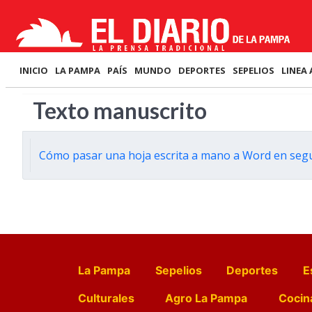
INICIO
LA PAMPA
PAÍS
MUNDO
DEPORTES
SEPELIOS
LINEA 
Texto manuscrito
Cómo pasar una hoja escrita a mano a Word en segu
La Pampa
Sepelios
Deportes
E
Culturales
Agro La Pampa
Cocin