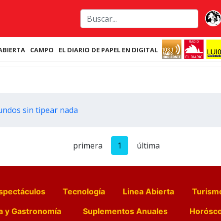
ABIERTA
CAMPO
EL DIARIO DE PAPEL EN DIGITAL
ndos sin tipear nada
primera
1
última
spectáculos
Tecnología
Linea Abierta
Turism
a y Gastronomía
Suplementos Anuales
Horósc