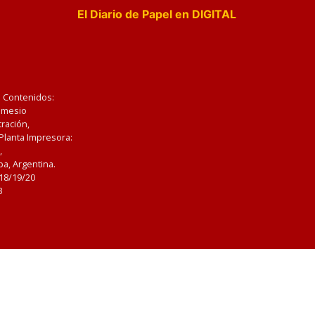
El Diario de Papel en DIGITAL
e Contenidos:
Nemesio
ración,
 Planta Impresora:
,
a, Argentina.
/18/19/20
3