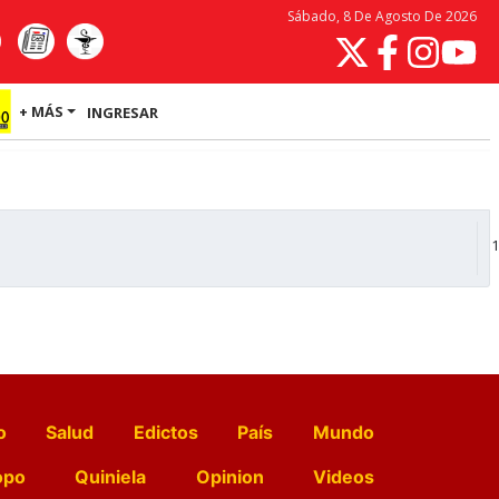
Sábado, 8 De Agosto De 2026
+ MÁS
INGRESAR
1
o
Salud
Edictos
País
Mundo
opo
Quiniela
Opinion
Videos