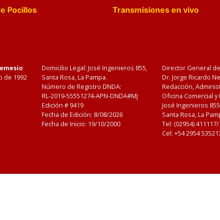
e Pocillos
Transmisiones en vivo
Nemesio
Domicilio Legal: José Ingenieros 855,
Director General d
o de 1992
Santa Rosa, La Pampa.
Dr. Jorge Ricardo 
Número de Registro DNDA:
Redacción, Administ
RL-2019-55551274-APN-DNDA#MJ
Oficina Comercial y
Edición #
9419
José Ingenieros 855
Fecha de Edición:
8/08/2026
Santa Rosa, La Pamp
Fecha de Inicio: 19/10/2000
Tel: (02954) 411117
Cel: +54 2954 53521