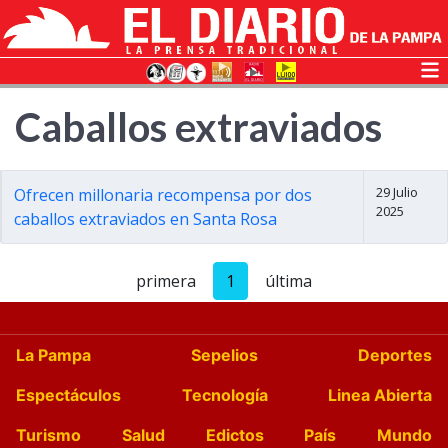
Caballos extraviados
29 Julio
Ofrecen millonaria recompensa por dos
2025
caballos extraviados en Santa Rosa
primera
1
última
La Pampa
Sepelios
Deportes
Espectáculos
Tecnología
Linea Abierta
Turismo
Salud
Edictos
País
Mundo