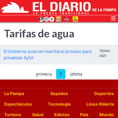
Tarifas de agua
18 Julio
El Gobierno puso en marcha el proceso para
2025
privatizar AySA
primera
1
última
La Pampa
Sepelios
Deportes
Espectáculos
Tecnología
Linea Abierta
Turismo
Salud
Edictos
País
Mundo