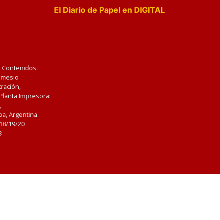
El Diario de Papel en DIGITAL
e Contenidos:
Nemesio
ración,
 Planta Impresora:
,
a, Argentina.
/18/19/20
3