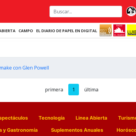
ABIERTA
CAMPO
EL DIARIO DE PAPEL EN DIGITAL
emake con Glen Powell
primera
1
última
spectáculos
Tecnología
Linea Abierta
Turism
a y Gastronomía
Suplementos Anuales
Horósc