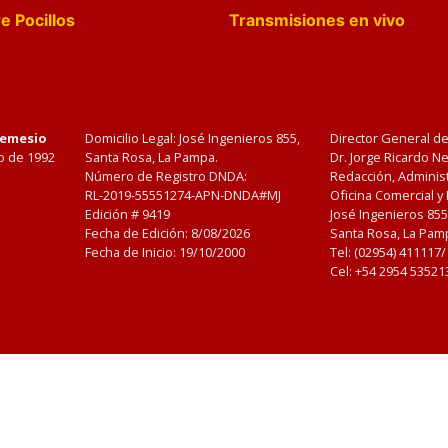
e Pocillos
Transmisiones en vivo
Nemesio
Domicilio Legal: José Ingenieros 855,
Director General d
o de 1992
Santa Rosa, La Pampa.
Dr. Jorge Ricardo 
Número de Registro DNDA:
Redacción, Administ
RL-2019-55551274-APN-DNDA#MJ
Oficina Comercial y
Edición #
9419
José Ingenieros 855
Fecha de Edición:
8/08/2026
Santa Rosa, La Pamp
Fecha de Inicio: 19/10/2000
Tel: (02954) 411117
Cel: +54 2954 53521