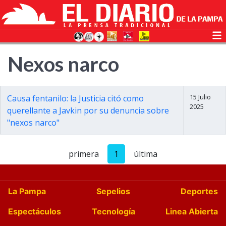
Nexos narco
15 Julio
Causa fentanilo: la Justicia citó como
2025
querellante a Javkin por su denuncia sobre
"nexos narco"
primera
1
última
La Pampa
Sepelios
Deportes
Espectáculos
Tecnología
Linea Abierta