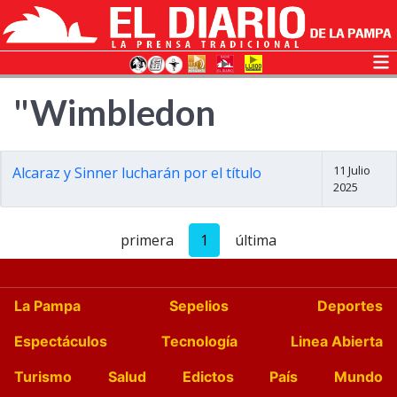
"Wimbledon
11 Julio
Alcaraz y Sinner lucharán por el título
2025
primera
1
última
La Pampa
Sepelios
Deportes
Espectáculos
Tecnología
Linea Abierta
Turismo
Salud
Edictos
País
Mundo