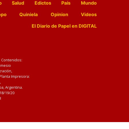
o
Salud
Edictos
País
Mundo
opo
Quiniela
Opinion
Videos
El Diario de Papel en DIGITAL
e Contenidos:
Nemesio
ración,
 Planta Impresora:
,
a, Argentina.
/18/19/20
3