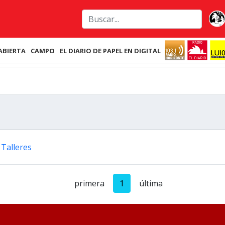
ABIERTA
CAMPO
EL DIARIO DE PAPEL EN DIGITAL
 Talleres
primera
1
última