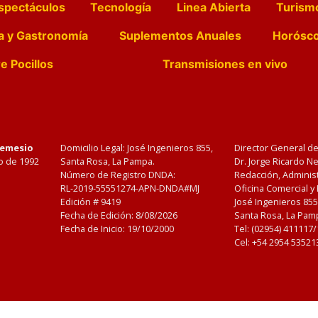
spectáculos
Tecnología
Linea Abierta
Turism
a y Gastronomía
Suplementos Anuales
Horósc
e Pocillos
Transmisiones en vivo
Nemesio
Domicilio Legal: José Ingenieros 855,
Director General d
o de 1992
Santa Rosa, La Pampa.
Dr. Jorge Ricardo 
Número de Registro DNDA:
Redacción, Administ
RL-2019-55551274-APN-DNDA#MJ
Oficina Comercial y
Edición #
9419
José Ingenieros 855
Fecha de Edición:
8/08/2026
Santa Rosa, La Pamp
Fecha de Inicio: 19/10/2000
Tel: (02954) 411117
Cel: +54 2954 53521