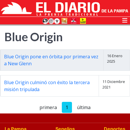
Blue Origin
16 Enero
Blue Origin pone en órbita por primera vez
2025
a New Glenn
11 Diciembre
Blue Origin culminó con éxito la tercera
2021
misión tripulada
primera
1
última
La Pampa
Sepelios
Deportes