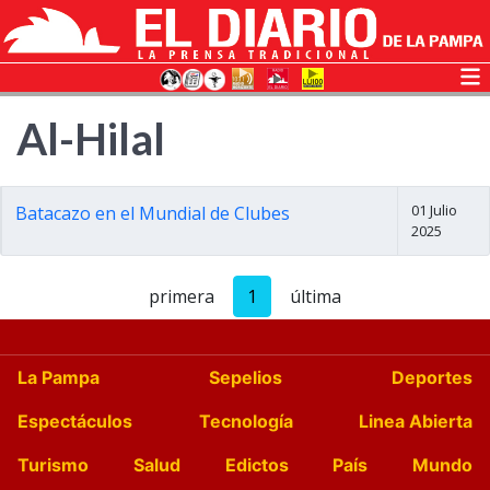
Al-Hilal
01 Julio
Batacazo en el Mundial de Clubes
2025
primera
1
última
La Pampa
Sepelios
Deportes
Espectáculos
Tecnología
Linea Abierta
Turismo
Salud
Edictos
País
Mundo