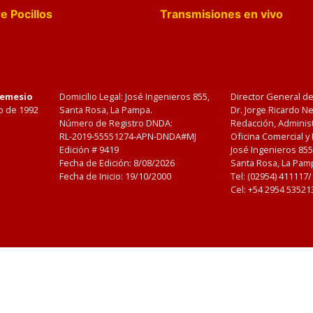
e Pocillos
Transmisiones en vivo
Nemesio
Domicilio Legal: José Ingenieros 855,
Director General d
o de 1992
Santa Rosa, La Pampa.
Dr. Jorge Ricardo 
Número de Registro DNDA:
Redacción, Administ
RL-2019-55551274-APN-DNDA#MJ
Oficina Comercial y
Edición #
9419
José Ingenieros 855
Fecha de Edición:
8/08/2026
Santa Rosa, La Pamp
Fecha de Inicio: 19/10/2000
Tel: (02954) 411117
Cel: +54 2954 53521