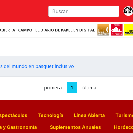
ABIERTA
CAMPO
EL DIARIO DE PAPEL EN DIGITAL
s del mundo en básquet inclusivo
primera
1
última
spectáculos
Tecnología
Linea Abierta
Turism
a y Gastronomía
Suplementos Anuales
Horósc