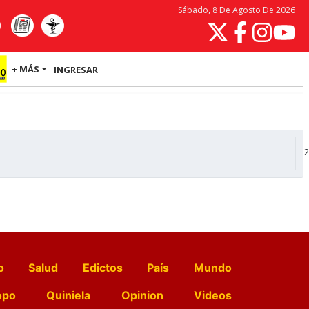
Sábado, 8 De Agosto De 2026
+ MÁS
INGRESAR
2
o
Salud
Edictos
País
Mundo
opo
Quiniela
Opinion
Videos