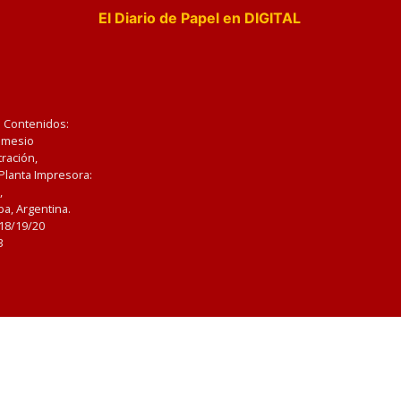
El Diario de Papel en DIGITAL
e Contenidos:
Nemesio
ración,
 Planta Impresora:
,
a, Argentina.
/18/19/20
3