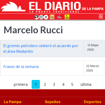
Marcelo Rucci
12 Mayo
El gremio petrolero celebró el acuerdo por
2026
el área Medanito
22 Marzo
Frases de la semana
2026
primera
1
2
3
4
5
última
La Pampa
Sepelios
Deportes