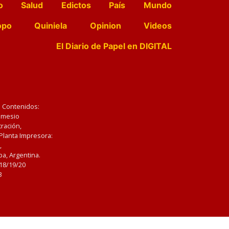
o
Salud
Edictos
País
Mundo
opo
Quiniela
Opinion
Videos
El Diario de Papel en DIGITAL
e Contenidos:
Nemesio
ración,
 Planta Impresora:
,
a, Argentina.
/18/19/20
3