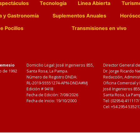
spectáculos
Tecnología
Linea Abierta
Turism
a y Gastronomía
Suplementos Anuales
Horósc
e Pocillos
Transmisiones en vivo
Nemesio
Domicilio Legal: José Ingenieros 855,
Director General d
o de 1992
Santa Rosa, La Pampa.
Dr. Jorge Ricardo 
Número de Registro DNDA:
Redacción, Administ
RL-2019-55551274-APN-DNDA#MJ
Oficina Comercial y
Edición #
9418
José Ingenieros 855
Fecha de Edición:
7/08/2026
Santa Rosa, La Pamp
Fecha de Inicio: 19/10/2000
Tel: (02954) 411117
Cel: +54 2954 53521