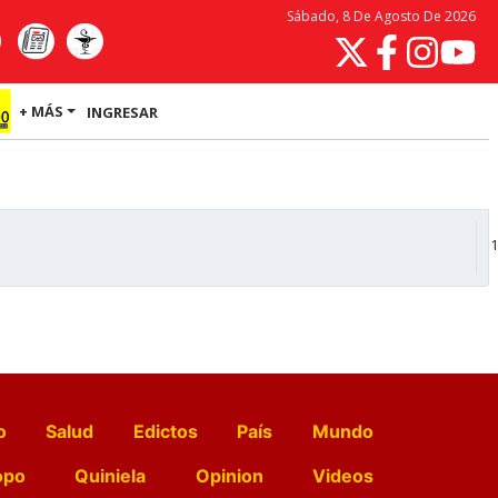
Sábado, 8 De Agosto De 2026
+ MÁS
INGRESAR
1
o
Salud
Edictos
País
Mundo
opo
Quiniela
Opinion
Videos