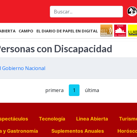
ABIERTA
CAMPO
EL DIARIO DE PAPEL EN DIGITAL
 Personas con Discapacidad
el Gobierno Nacional
primera
1
última
spectáculos
Tecnología
Linea Abierta
Turism
a y Gastronomía
Suplementos Anuales
Horósc