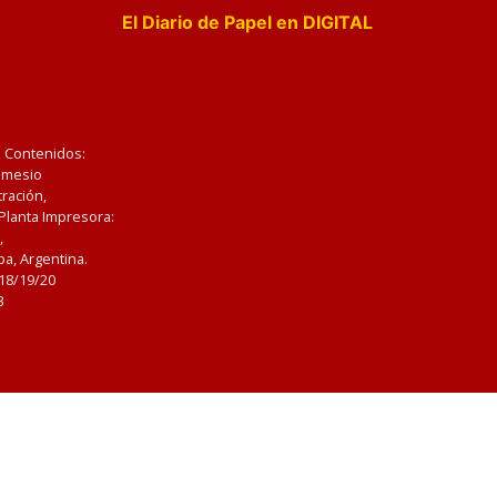
El Diario de Papel en DIGITAL
e Contenidos:
Nemesio
ración,
 Planta Impresora:
,
a, Argentina.
/18/19/20
3