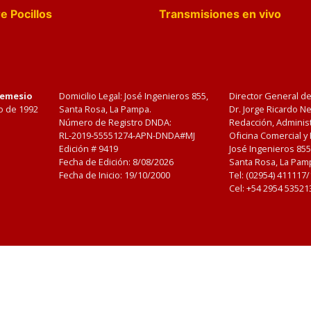
e Pocillos
Transmisiones en vivo
Nemesio
Domicilio Legal: José Ingenieros 855,
Director General d
o de 1992
Santa Rosa, La Pampa.
Dr. Jorge Ricardo 
Número de Registro DNDA:
Redacción, Administ
RL-2019-55551274-APN-DNDA#MJ
Oficina Comercial y
Edición #
9419
José Ingenieros 855
Fecha de Edición:
8/08/2026
Santa Rosa, La Pamp
Fecha de Inicio: 19/10/2000
Tel: (02954) 411117
Cel: +54 2954 53521