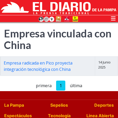
Empresa vinculada con
China
14 Junio
Empresa radicada en Pico proyecta
2025
integración tecnológica con China
primera
1
última
La Pampa
Sepelios
Deportes
Espectáculos
Tecnología
Linea Abierta