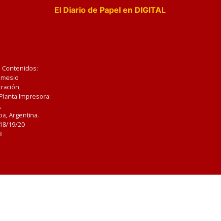
El Diario de Papel en DIGITAL
e Contenidos:
Nemesio
ración,
 Planta Impresora:
,
a, Argentina.
/18/19/20
3