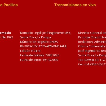
e Pocillos
Transmisiones en vivo
Nemesio
Domicilio Legal: José Ingenieros 855,
Director General d
o de 1992
Santa Rosa, La Pampa.
Dr. Jorge Ricardo 
Número de Registro DNDA:
Redacción, Administ
RL-2019-55551274-APN-DNDA#MJ
Oficina Comercial y
Edición #
9418
José Ingenieros 855
Fecha de Edición:
7/08/2026
Santa Rosa, La Pamp
Fecha de Inicio: 19/10/2000
Tel: (02954) 411117
Cel: +54 2954 53521