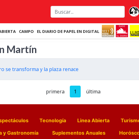
ABIERTA
CAMPO
EL DIARIO DE PAPEL EN DIGITAL
an Martín
ro se transforma y la plaza renace
primera
1
última
spectáculos
Tecnología
Linea Abierta
Turism
a y Gastronomía
Suplementos Anuales
Horósc