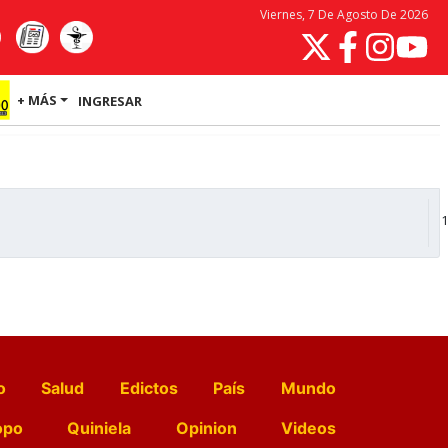
Viernes, 7 De Agosto De 2026
+ MÁS
INGRESAR
1
o
Salud
Edictos
País
Mundo
opo
Quiniela
Opinion
Videos