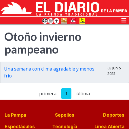
Otoño invierno
pampeano
03 Junio
Una semana con clima agradable y menos
2025
frío
primera
1
última
La Pampa
Sepelios
Deportes
Espectáculos
Tecnología
Linea Abierta