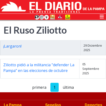
El Ruso Ziliotto
29 Diciembre
¡Largaron!
2025
05
Ziliotto pidió a la militancia "defender La
Septiembre
Pampa" en las elecciones de octubre
2025
primera
1
última
La Pampa
Sepelios
Deportes