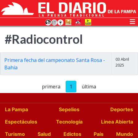
#Radiocontrol
03 Abril
Primera fecha del campeonato Santa Rosa -
2025
Bahía
primera
1
última
La Pampa
Sepelios
Deportes
Espectáculos
Tecnología
Linea Abierta
Turismo
Salud
Edictos
País
Mundo