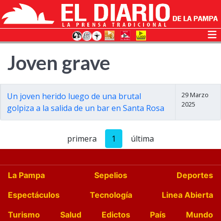
Joven grave
29 Marzo
Un joven herido luego de una brutal
2025
golpiza a la salida de un bar en Santa Rosa
primera
1
última
La Pampa
Sepelios
Deportes
Espectáculos
Tecnología
Linea Abierta
Turismo
Salud
Edictos
País
Mundo