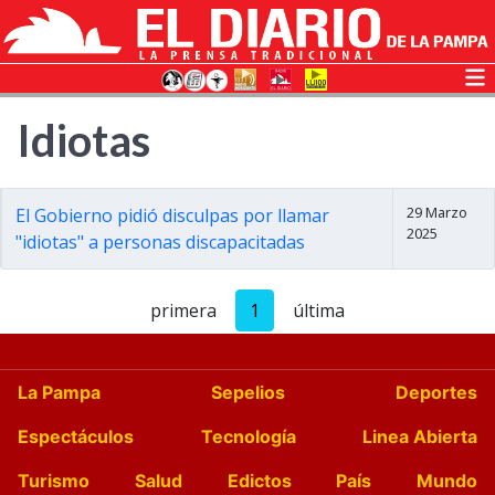
Idiotas
29 Marzo
El Gobierno pidió disculpas por llamar
2025
"idiotas" a personas discapacitadas
primera
1
última
La Pampa
Sepelios
Deportes
Espectáculos
Tecnología
Linea Abierta
Turismo
Salud
Edictos
País
Mundo