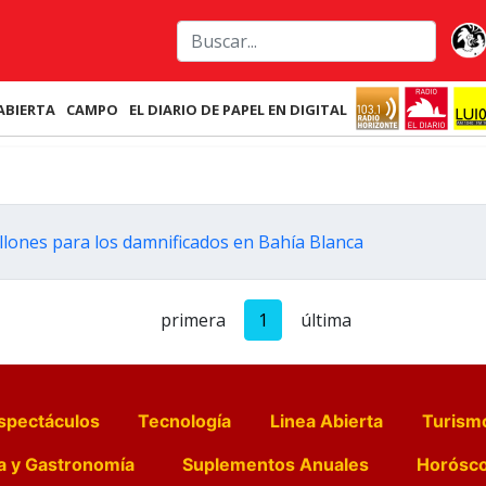
ABIERTA
CAMPO
EL DIARIO DE PAPEL EN DIGITAL
llones para los damnificados en Bahía Blanca
primera
1
última
spectáculos
Tecnología
Linea Abierta
Turism
a y Gastronomía
Suplementos Anuales
Horósc