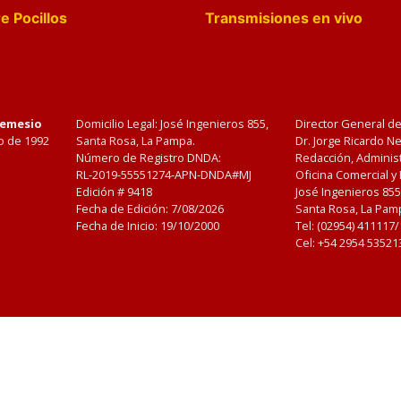
e Pocillos
Transmisiones en vivo
Nemesio
Domicilio Legal: José Ingenieros 855,
Director General d
o de 1992
Santa Rosa, La Pampa.
Dr. Jorge Ricardo 
Número de Registro DNDA:
Redacción, Administ
RL-2019-55551274-APN-DNDA#MJ
Oficina Comercial y
Edición #
9418
José Ingenieros 855
Fecha de Edición:
7/08/2026
Santa Rosa, La Pamp
Fecha de Inicio: 19/10/2000
Tel: (02954) 411117
Cel: +54 2954 53521