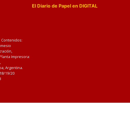
El Diario de Papel en DIGITAL
e Contenidos:
Nemesio
ración,
 Planta Impresora:
,
a, Argentina.
/18/19/20
3