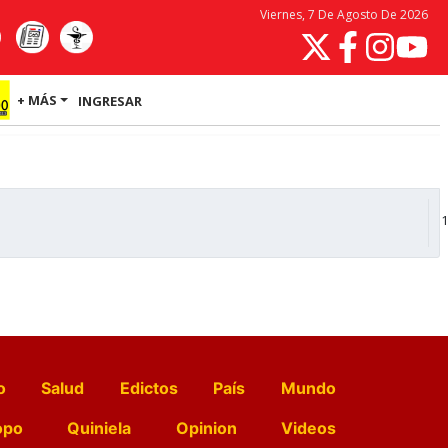
Viernes, 7 De Agosto De 2026
+ MÁS
INGRESAR
1
o
Salud
Edictos
País
Mundo
opo
Quiniela
Opinion
Videos