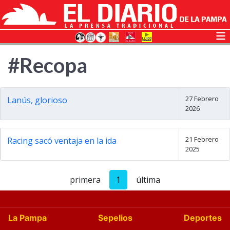
#Recopa
27 Febrero
Lanús, glorioso
2026
21 Febrero
Racing sacó ventaja en la ida
2025
primera
1
última
La Pampa
Sepelios
Deportes