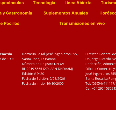
spectáculos
Tecnología
Linea Abierta
Turism
a y Gastronomía
Suplementos Anuales
Horósc
e Pocillos
Transmisiones en vivo
Nemesio
Domicilio Legal: José Ingenieros 855,
Director General d
o de 1992
Santa Rosa, La Pampa.
Dr. Jorge Ricardo 
Número de Registro DNDA:
Redacción, Administ
RL-2019-55551274-APN-DNDA#MJ
Oficina Comercial y
Edición #
9420
José Ingenieros 855
Fecha de Edición:
9/08/2026
Santa Rosa, La Pamp
Fecha de Inicio: 19/10/2000
Tel: (02954) 411117
Cel: +54 2954 53521