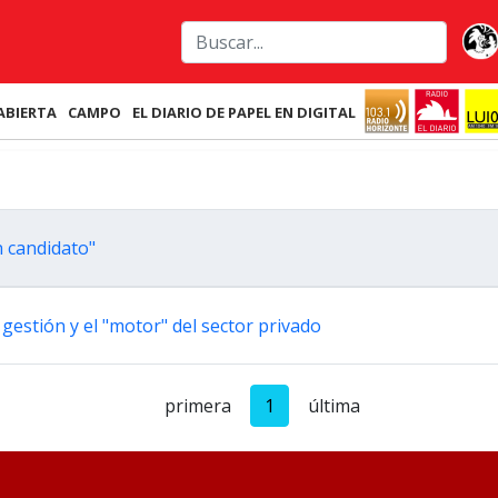
ABIERTA
CAMPO
EL DIARIO DE PAPEL EN DIGITAL
n candidato"
 gestión y el "motor" del sector privado
primera
1
última