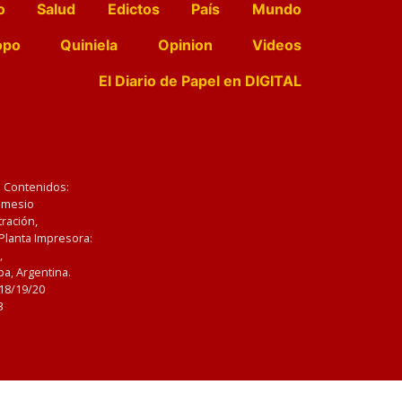
o
Salud
Edictos
País
Mundo
opo
Quiniela
Opinion
Videos
El Diario de Papel en DIGITAL
e Contenidos:
Nemesio
ración,
 Planta Impresora:
,
a, Argentina.
/18/19/20
3