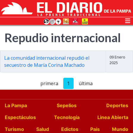
Repudio internacional
09 Enero
La comunidad internacional repudió el
2025
secuestro de María Corina Machado
primera
1
última
La Pampa
Sepelios
Deportes
Espectáculos
Tecnología
Linea Abierta
Turismo
Salud
Edictos
País
Mundo