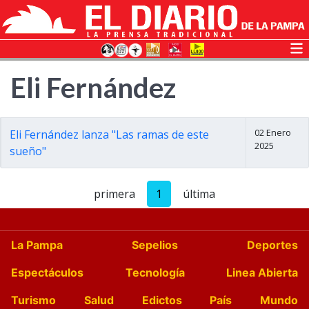
Eli Fernández
02 Enero
Eli Fernández lanza "Las ramas de este
2025
sueño"
primera
1
última
La Pampa
Sepelios
Deportes
Espectáculos
Tecnología
Linea Abierta
Turismo
Salud
Edictos
País
Mundo