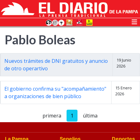
Pablo Boleas
19 Junio
Nuevos trámites de DNI gratuitos y anuncio
2026
de otro operartivo
15 Enero
El gobierno confirma su "acompañamiento"
2026
a organizaciones de bien público
primera
1
última
La Pampa
Sepelios
Deportes