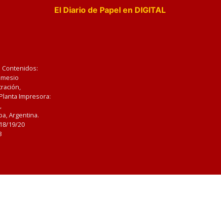
El Diario de Papel en DIGITAL
e Contenidos:
Nemesio
ración,
 Planta Impresora:
,
a, Argentina.
/18/19/20
3