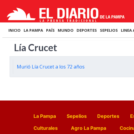
INICIO
LA PAMPA
PAÍS
MUNDO
DEPORTES
SEPELIOS
LINEA 
Lía Crucet
Murió Lía Crucet a los 72 años
La Pampa
Sepelios
Deportes
E
Culturales
Agro La Pampa
Cocin