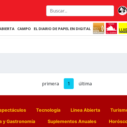
ABIERTA
CAMPO
EL DIARIO DE PAPEL EN DIGITAL
primera
1
última
spectáculos
Tecnología
Linea Abierta
Turism
a y Gastronomía
Suplementos Anuales
Horósc