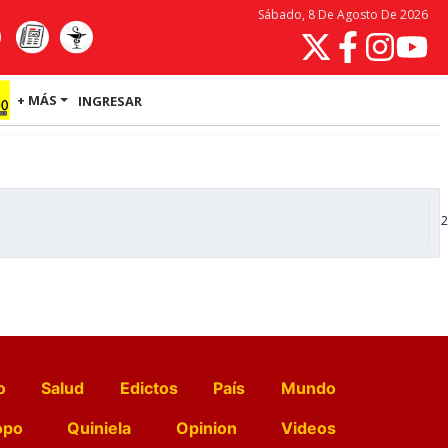
Sábado, 8 De Agosto De 2026
+ MÁS
INGRESAR
2
o
Salud
Edictos
País
Mundo
opo
Quiniela
Opinion
Videos