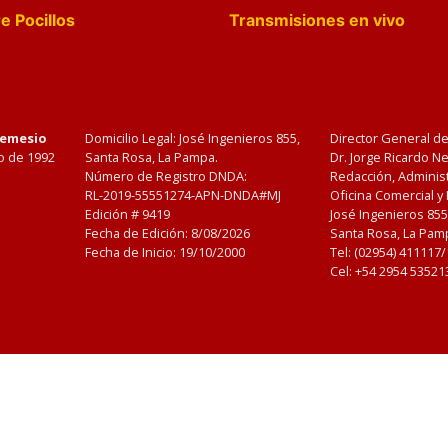
e Pocillos
Transmisiones en vivo
Nemesio
Domicilio Legal: José Ingenieros 855,
Director General d
o de 1992
Santa Rosa, La Pampa.
Dr. Jorge Ricardo 
Número de Registro DNDA:
Redacción, Administ
RL-2019-55551274-APN-DNDA#MJ
Oficina Comercial y
Edición #
9419
José Ingenieros 855
Fecha de Edición:
8/08/2026
Santa Rosa, La Pamp
Fecha de Inicio: 19/10/2000
Tel: (02954) 411117
Cel: +54 2954 53521