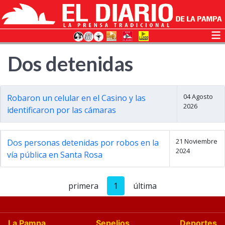
Dos detenidas
04 Agosto
Robaron un celular en el Casino y las
2026
identificaron por las cámaras
21 Noviembre
Dos personas detenidas por robos en la
2024
vía pública en Santa Rosa
primera
1
última
La Pampa
Sepelios
Deportes