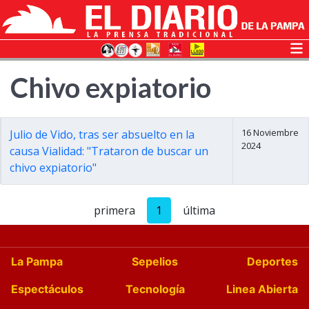
Chivo expiatorio
16 Noviembre
Julio de Vido, tras ser absuelto en la
2024
causa Vialidad: "Trataron de buscar un
chivo expiatorio"
primera
1
última
La Pampa
Sepelios
Deportes
Espectáculos
Tecnología
Linea Abierta