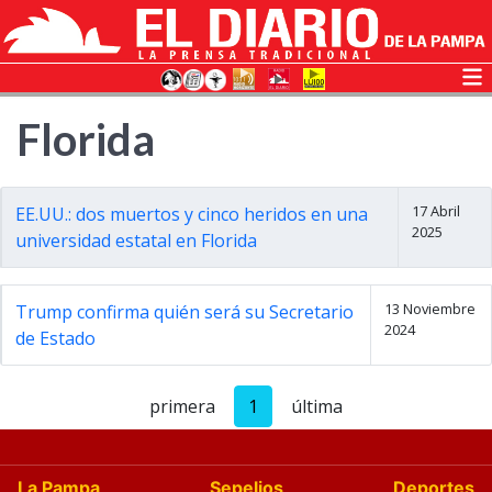
Florida
17 Abril
EE.UU.: dos muertos y cinco heridos en una
2025
universidad estatal en Florida
13 Noviembre
Trump confirma quién será su Secretario
2024
de Estado
primera
1
última
La Pampa
Sepelios
Deportes