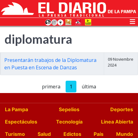
diplomatura
09 Noviembre
Presentarán trabajos de la Diplomatura
2024
en Puesta en Escena de Danzas
primera
1
última
La Pampa
Sepelios
Deportes
Espectáculos
Tecnología
Linea Abierta
Turismo
Salud
Edictos
País
Mundo