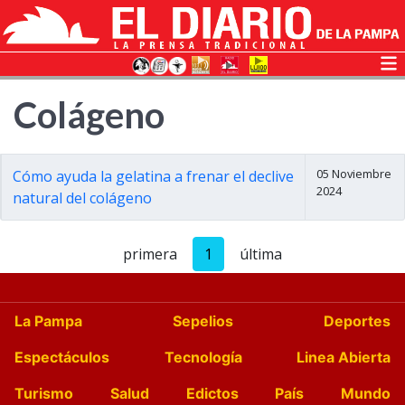
Colágeno
05 Noviembre
Cómo ayuda la gelatina a frenar el declive
2024
natural del colágeno
primera
1
última
La Pampa
Sepelios
Deportes
Espectáculos
Tecnología
Linea Abierta
Turismo
Salud
Edictos
País
Mundo