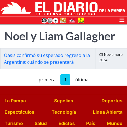
Noel y Liam Gallagher
05 Noviembre
Oasis confirmó su esperado regreso a la
2024
Argentina: cuándo se presentará
primera
1
última
La Pampa
Sepelios
Deportes
Espectáculos
Tecnología
Linea Abierta
Turismo
Salud
Edictos
País
Mundo