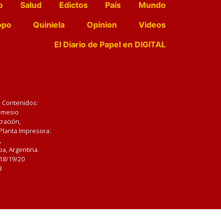
o
Salud
Edictos
País
Mundo
opo
Quiniela
Opinion
Videos
El Diario de Papel en DIGITAL
e Contenidos:
Nemesio
ración,
 Planta Impresora:
,
a, Argentina.
/18/19/20
3