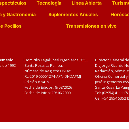
spectáculos
Tecnología
Linea Abierta
Turism
a y Gastronomía
Suplementos Anuales
Horósc
e Pocillos
Transmisiones en vivo
Nemesio
Domicilio Legal: José Ingenieros 855,
Director General d
o de 1992
Santa Rosa, La Pampa.
Dr. Jorge Ricardo 
Número de Registro DNDA:
Redacción, Administ
RL-2019-55551274-APN-DNDA#MJ
Oficina Comercial y
Edición #
9419
José Ingenieros 855
Fecha de Edición:
8/08/2026
Santa Rosa, La Pamp
Fecha de Inicio: 19/10/2000
Tel: (02954) 411117
Cel: +54 2954 53521