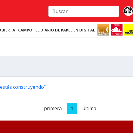
ABIERTA
CAMPO
EL DIARIO DE PAPEL EN DIGITAL
 estás construyendo"
primera
1
última