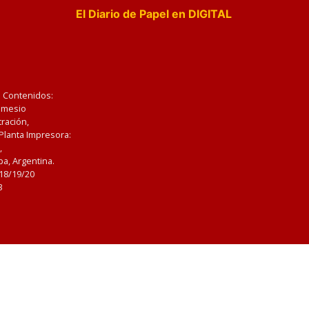
El Diario de Papel en DIGITAL
e Contenidos:
Nemesio
ración,
 Planta Impresora:
,
a, Argentina.
/18/19/20
3