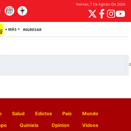
Viernes, 7 De Agosto De 2026
+ MÁS
INGRESAR
0
o
Salud
Edictos
País
Mundo
opo
Quiniela
Opinion
Videos