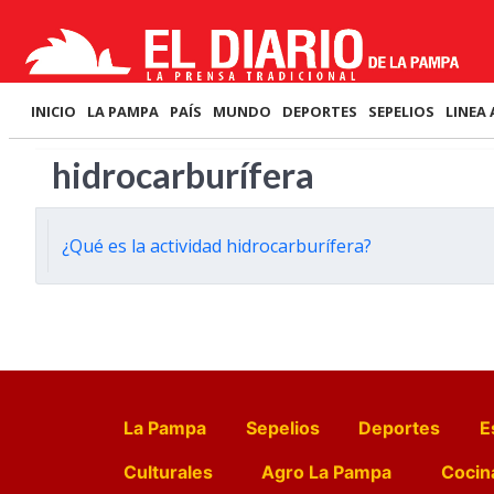
INICIO
LA PAMPA
PAÍS
MUNDO
DEPORTES
SEPELIOS
LINEA 
hidrocarburífera
¿Qué es la actividad hidrocarburífera?
La Pampa
Sepelios
Deportes
E
Culturales
Agro La Pampa
Cocin