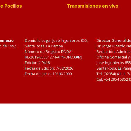
e Pocillos
Transmisiones en vivo
Nemesio
Domicilio Legal: José Ingenieros 855,
Director General d
o de 1992
Santa Rosa, La Pampa.
Dr. Jorge Ricardo 
Número de Registro DNDA:
Redacción, Administ
RL-2019-55551274-APN-DNDA#MJ
Oficina Comercial y
Edición #
9418
José Ingenieros 855
Fecha de Edición:
7/08/2026
Santa Rosa, La Pamp
Fecha de Inicio: 19/10/2000
Tel: (02954) 411117
Cel: +54 2954 53521