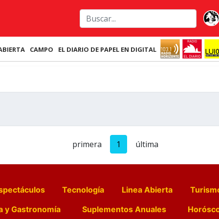
ABIERTA
CAMPO
EL DIARIO DE PAPEL EN DIGITAL
primera
1
última
spectáculos
Tecnología
Linea Abierta
Turism
a y Gastronomía
Suplementos Anuales
Horósc