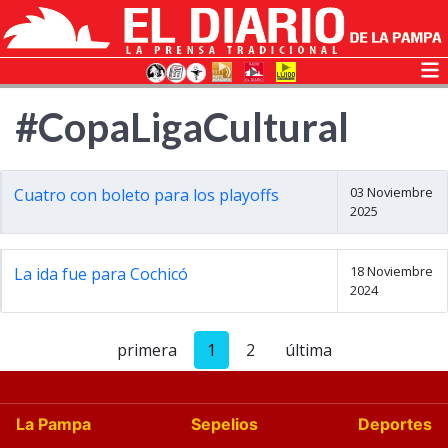
#CopaLigaCultural
03 Noviembre
Cuatro con boleto para los playoffs
2025
18 Noviembre
La ida fue para Cochicó
2024
primera
1
2
última
La Pampa
Sepelios
Deportes