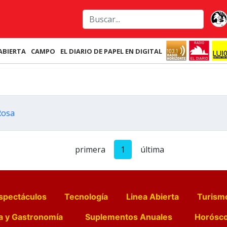
ABIERTA
CAMPO
EL DIARIO DE PAPEL EN DIGITAL
Rosa
primera
1
última
spectáculos
Tecnología
Linea Abierta
Turism
a y Gastronomía
Suplementos Anuales
Horósc