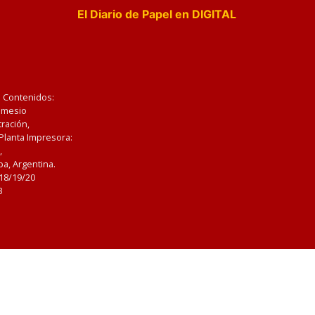
El Diario de Papel en DIGITAL
e Contenidos:
Nemesio
ración,
 Planta Impresora:
,
a, Argentina.
/18/19/20
3