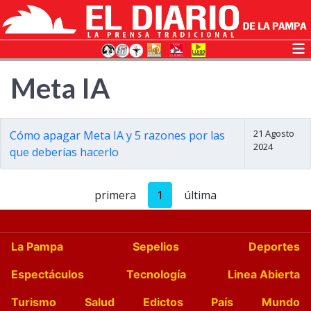
Meta IA
21 Agosto
Cómo apagar Meta IA y 5 razones por las
2024
que deberías hacerlo
primera
1
última
La Pampa
Sepelios
Deportes
Espectáculos
Tecnología
Linea Abierta
Turismo
Salud
Edictos
País
Mundo