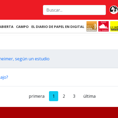
ABIERTA
CAMPO
EL DIARIO DE PAPEL EN DIGITAL
zheimer, según un estudio
bajo?
primera
1
2
3
última