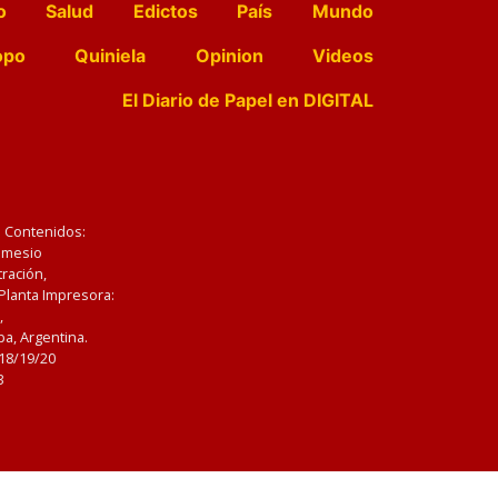
o
Salud
Edictos
País
Mundo
opo
Quiniela
Opinion
Videos
El Diario de Papel en DIGITAL
e Contenidos:
Nemesio
ración,
 Planta Impresora:
,
a, Argentina.
/18/19/20
3