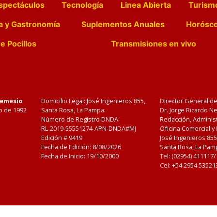
spectáculos
Tecnología
Linea Abierta
Turism
a y Gastronomía
Suplementos Anuales
Horósc
e Pocillos
Transmisiones en vivo
Nemesio
Domicilio Legal: José Ingenieros 855,
Director General d
o de 1992
Santa Rosa, La Pampa.
Dr. Jorge Ricardo 
Número de Registro DNDA:
Redacción, Administ
RL-2019-55551274-APN-DNDA#MJ
Oficina Comercial y
Edición #
9419
José Ingenieros 855
Fecha de Edición:
8/08/2026
Santa Rosa, La Pamp
Fecha de Inicio: 19/10/2000
Tel: (02954) 411117
Cel: +54 2954 53521