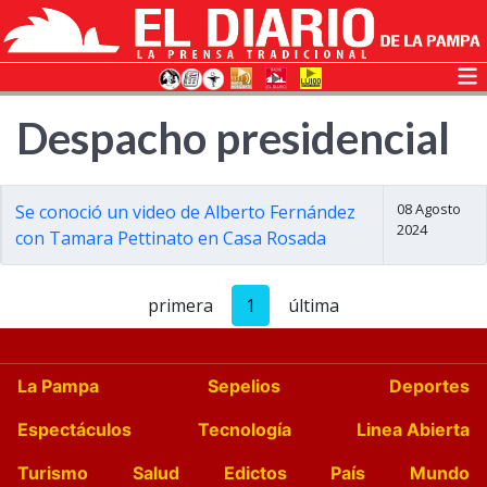
Despacho presidencial
08 Agosto
Se conoció un video de Alberto Fernández
2024
con Tamara Pettinato en Casa Rosada
primera
1
última
La Pampa
Sepelios
Deportes
Espectáculos
Tecnología
Linea Abierta
Turismo
Salud
Edictos
País
Mundo