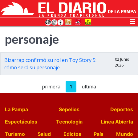
personaje
02 Junio
Bizarrap confirmó su rol en Toy Story 5:
2026
cómo será su personaje
primera
1
última
La Pampa
Sepelios
Deportes
Espectáculos
Tecnología
Linea Abierta
Turismo
Salud
Edictos
País
Mundo