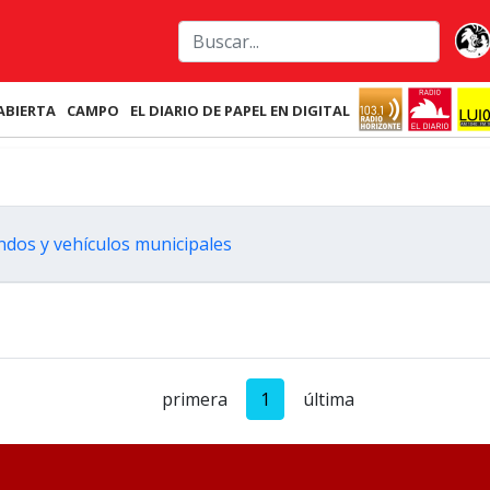
ABIERTA
CAMPO
EL DIARIO DE PAPEL EN DIGITAL
ndos y vehículos municipales
primera
1
última