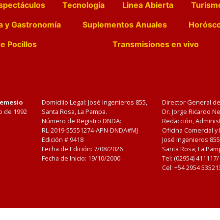
spectáculos
Tecnología
Linea Abierta
Turism
a y Gastronomía
Suplementos Anuales
Horósc
e Pocillos
Transmisiones en vivo
Nemesio
Domicilio Legal: José Ingenieros 855,
Director General d
o de 1992
Santa Rosa, La Pampa.
Dr. Jorge Ricardo 
Número de Registro DNDA:
Redacción, Administ
RL-2019-55551274-APN-DNDA#MJ
Oficina Comercial y
Edición #
9418
José Ingenieros 855
Fecha de Edición:
7/08/2026
Santa Rosa, La Pamp
Fecha de Inicio: 19/10/2000
Tel: (02954) 411117
Cel: +54 2954 53521