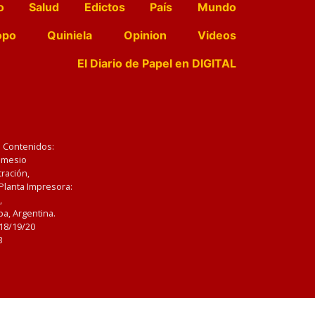
o
Salud
Edictos
País
Mundo
opo
Quiniela
Opinion
Videos
El Diario de Papel en DIGITAL
e Contenidos:
Nemesio
ración,
 Planta Impresora:
,
a, Argentina.
/18/19/20
3