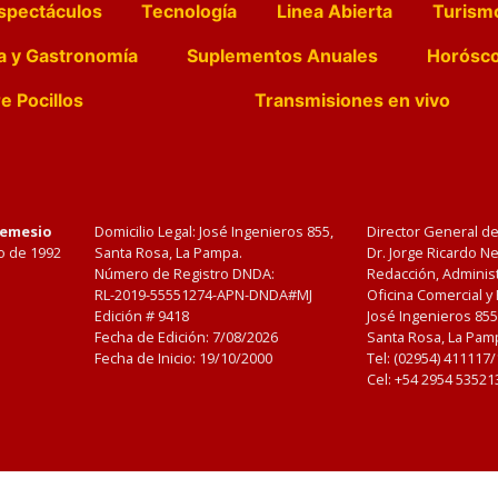
spectáculos
Tecnología
Linea Abierta
Turism
a y Gastronomía
Suplementos Anuales
Horósc
e Pocillos
Transmisiones en vivo
Nemesio
Domicilio Legal: José Ingenieros 855,
Director General d
o de 1992
Santa Rosa, La Pampa.
Dr. Jorge Ricardo 
Número de Registro DNDA:
Redacción, Administ
RL-2019-55551274-APN-DNDA#MJ
Oficina Comercial y
Edición #
9418
José Ingenieros 855
Fecha de Edición:
7/08/2026
Santa Rosa, La Pamp
Fecha de Inicio: 19/10/2000
Tel: (02954) 411117
Cel: +54 2954 53521