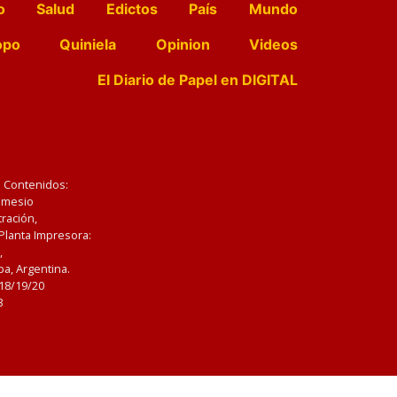
o
Salud
Edictos
País
Mundo
opo
Quiniela
Opinion
Videos
El Diario de Papel en DIGITAL
e Contenidos:
Nemesio
ración,
 Planta Impresora:
,
a, Argentina.
/18/19/20
3