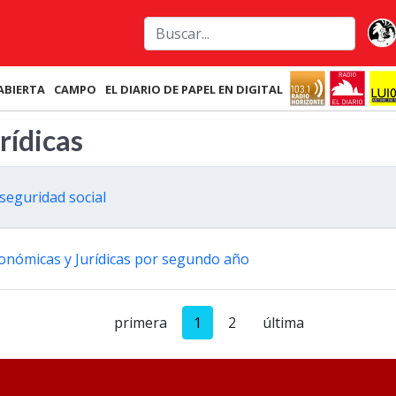
ABIERTA
CAMPO
EL DIARIO DE PAPEL EN DIGITAL
rídicas
 seguridad social
conómicas y Jurídicas por segundo año
primera
1
2
última