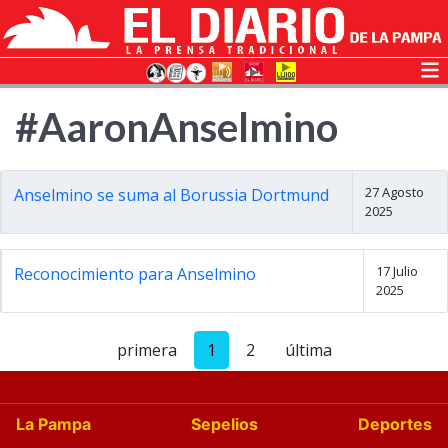
#AaronAnselmino
27 Agosto
Anselmino se suma al Borussia Dortmund
2025
17 Julio
Reconocimiento para Anselmino
2025
primera
1
2
última
La Pampa
Sepelios
Deportes