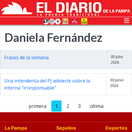
Daniela Fernández
05 Julio
Frases de la semana
2026
30 Junio
Una intendenta del PJ advierte sobre la
2026
interna "irresponsable"
primera
1
2
3
última
La Pampa
Sepelios
Deportes