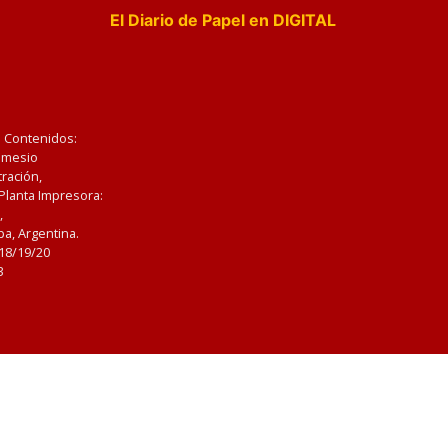
El Diario de Papel en DIGITAL
e Contenidos:
Nemesio
ración,
 Planta Impresora:
,
a, Argentina.
/18/19/20
3