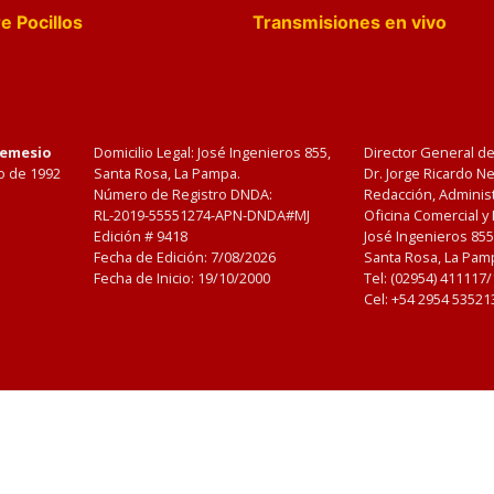
e Pocillos
Transmisiones en vivo
Nemesio
Domicilio Legal: José Ingenieros 855,
Director General d
o de 1992
Santa Rosa, La Pampa.
Dr. Jorge Ricardo 
Número de Registro DNDA:
Redacción, Administ
RL-2019-55551274-APN-DNDA#MJ
Oficina Comercial y
Edición #
9418
José Ingenieros 855
Fecha de Edición:
7/08/2026
Santa Rosa, La Pamp
Fecha de Inicio: 19/10/2000
Tel: (02954) 411117
Cel: +54 2954 53521