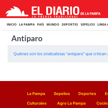
INICIO
LA PAMPA
PAÍS
MUNDO
DEPORTES
SEPELIOS
LINEA 
Antiparo
Quiénes son los sindicalistas "antiparo" que critican
La Pampa
Sepelios
Deportes
E
Culturales
Agro La Pampa
Cocin