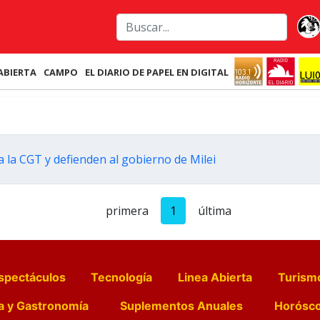
ABIERTA
CAMPO
EL DIARIO DE PAPEL EN DIGITAL
 a la CGT y defienden al gobierno de Milei
primera
1
última
spectáculos
Tecnología
Linea Abierta
Turism
a y Gastronomía
Suplementos Anuales
Horósc