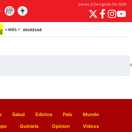
Jueves, 6 De Agosto De 2026
+ MÁS
INGRESAR
0
o
Salud
Edictos
País
Mundo
opo
Quiniela
Opinion
Videos