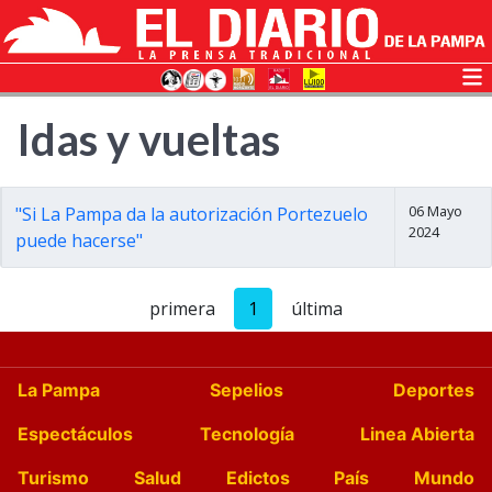
Idas y vueltas
06 Mayo
"Si La Pampa da la autorización Portezuelo
2024
puede hacerse"
primera
1
última
La Pampa
Sepelios
Deportes
Espectáculos
Tecnología
Linea Abierta
Turismo
Salud
Edictos
País
Mundo