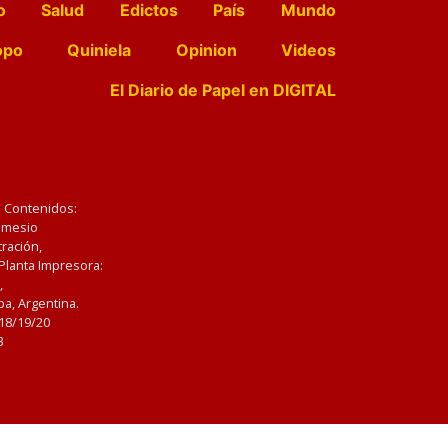
o
Salud
Edictos
País
Mundo
opo
Quiniela
Opinion
Videos
El Diario de Papel en DIGITAL
e Contenidos:
Nemesio
ración,
 Planta Impresora:
,
a, Argentina.
/18/19/20
3