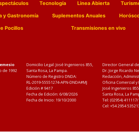
spectáculos
Tecnología
Linea Abierta
Turism
a y Gastronomía
Suplementos Anuales
Horósc
e Pocillos
Transmisiones en vivo
Nemesio
Domicilio Legal: José Ingenieros 855,
Director General d
o de 1992
Santa Rosa, La Pampa.
Dr. Jorge Ricardo 
Número de Registro DNDA:
Redacción, Administ
RL-2019-55551274-APN-DNDA#MJ
Oficina Comercial y
Edición #
9417
José Ingenieros 855
Fecha de Edición:
6/08/2026
Santa Rosa, La Pamp
Fecha de Inicio: 19/10/2000
Tel: (02954) 411117
Cel: +54 2954 53521